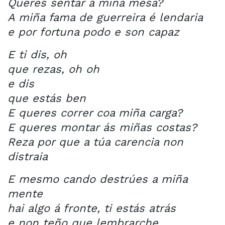
Queres sentar á miña mesa?
A miña fama de guerreira é lendaria
e por fortuna podo e son capaz
E ti dis, oh
que rezas, oh oh
e dis
que estás ben
E queres correr coa miña carga?
E queres montar ás miñas costas?
Reza por que a túa carencia non
distraia
E mesmo cando destrúes a miña
mente
hai algo á fronte, ti estás atrás
e non teño que lembrarche