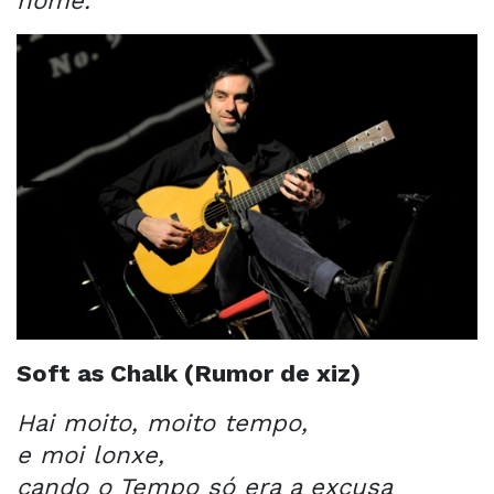
nome.
Soft as Chalk (Rumor de xiz)
Hai moito, moito tempo,
e moi lonxe,
cando o Tempo só era a excusa