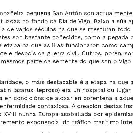
ompañeira pequena San Antón son actualmente
ituadas no fondo da Ría de Vigo. Baixo a súa a
ria de varios séculos na que se mesturan todo 
estes son bastante coñecidos, como a pegada c
a etapa na que as illas funcionaron como cam
e e despois da guerra civil. Outros, porén, so
 mesmos parte da semente do que son o Vigo 
aridade, o máis destacable é a etapa na que a 
latín lazarus, leproso) era un hospital ou lugar
 en condicións de aloxar en corentena a aque
enfermidade contaxiosa. A creación destas ins
lo XVIII nunha Europa asoballada por epidemia
remento exponencial do tráfico marítimo inter