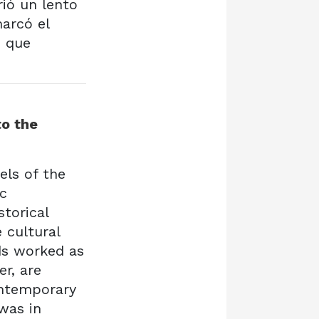
rió un lento
arcó el
d que
to the
els of the
ic
storical
 cultural
ds worked as
r, are
ontemporary
 was in