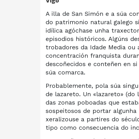
Vigo
A illa de San Simón e a súa c
do patrimonio natural galego s
idílica agóchase unha traxecto
episodios históricos. Algúns d
trobadores da Idade Media ou 
concentración franquista durant
descoñecidos e conteñen en si
súa comarca.
Probablemente, pola súa singul
de lazareto. Un «lazareto» (do 
das zonas poboadas que estaba
sospeitosos de portar algunha 
xeralizouse a partires do sécu
tipo como consecuencia do inc