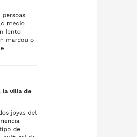
0 persoas
 ao medio
un lento
món marcou o
ue
la villa de
dos joyas del
riencia
tipo de