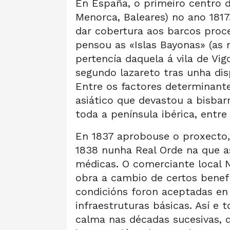
En España, o primeiro centro de
Menorca, Baleares) no ano 1817
dar cobertura aos barcos proc
pensou as «Islas Bayonas» (as n
pertencía daquela á vila de Vi
segundo lazareto tras unha dis
Entre os factores determinant
asiático que devastou a bisbar
toda a península ibérica, entr
En 1837 aprobouse o proxecto, 
1838 nunha Real Orde na que a
médicas. O comerciante local N
obra a cambio de certos benefi
condicións foron aceptadas en
infraestruturas básicas. Así e 
calma nas décadas sucesivas, d