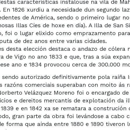
stas características instalouse na vila de Mah
. En 1826 xurdiu a necesidade dun segundo la
edentes de América, sendo o primeiro lugar no
osas Illas Cíes de hoxe en día). A Illa de San 
go, foi o lugar elixido como emprazamento para
puta de dez anos entre varias cidades.
es desta elección destaca o andazo de cólera
ra de Vigo no ano 1833 e que, tras a súa expan
e ese ano e 1834 provocou cerca de 300.000 mo
sendo autorizado definitivamente pola raíña Is
s razóns comerciais superaban con moito ás 
orberto Velázquez Moreno foi o encargado de 
cios e dereitos mercantís de explotación da il
 1839 e en 1842 xa se rematara a construción 
todo, gran parte da obra foi levándose a cabo 
e forma que aínda entre 1880 e 1890 tiveron l