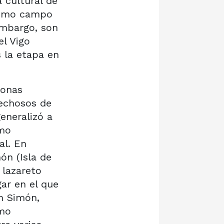
 cultural de
 como campo
 embargo, son
el Vigo
s la etapa en
zonas
pechosos de
neralizó a
omo
al. En
ón (Isla de
 lazareto
gar en el que
n Simón,
́mo