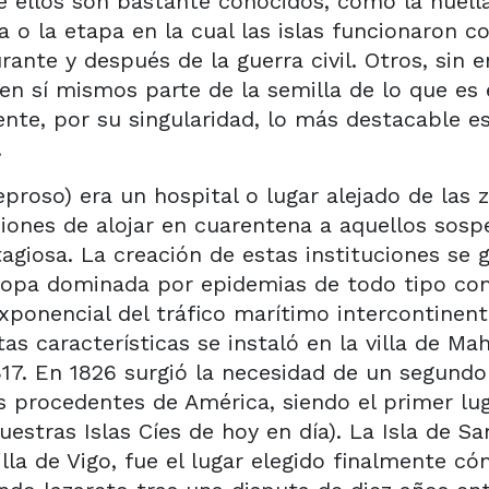
de ellos son bastante conocidos, como la huella
a o la etapa en la cual las islas funcionaron
rante y después de la guerra civil. Otros, sin
n sí mismos parte de la semilla de lo que es 
nte, por su singularidad, lo más destacable e
.
 leproso) era un hospital o lugar alejado de las 
iones de alojar en cuarentena a aquellos sos
iosa. La creación de estas instituciones se ge
Europa dominada por epidemias de todo tipo c
onencial del tráfico marítimo intercontinent
s características se instaló en la villa de Mah
817. En 1826 surgió la necesidad de un segundo
s procedentes de América, siendo el primer lu
estras Islas Cíes de hoy en día). La Isla de Sa
lla de Vigo, fue el lugar elegido finalmente co