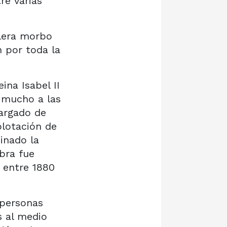
re varias
́lera morbo
n por toda la
ina Isabel II
 mucho a las
cargado de
lotación de
minado la
obra fue
 entre 1880
 personas
s al medio