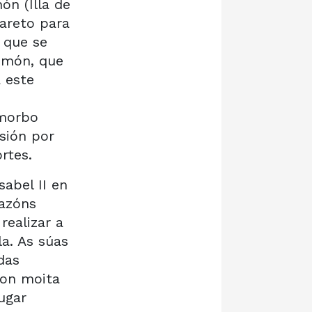
ón (Illa de
zareto para
 que se
Simón, que
 este
 morbo
sión por
rtes.
abel II en
razóns
realizar a
la. As súas
das
con moita
ugar