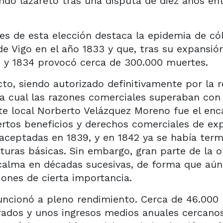
o lazareto tras una disputa de diez años ent
es de esta elección destaca la epidemia de co
de Vigo en el año 1833 y que, tras su expansió
ño y 1834 provocó cerca de 300.000 muertes.
o, siendo autorizado definitivamente por la re
la cual las razones comerciales superaban con
te local Norberto Velázquez Moreno fue el en
ertos beneficios y derechos comerciales de exp
 aceptadas en 1839, y en 1842 ya se había ter
cturas básicas. Sin embargo, gran parte de la 
alma en décadas sucesivas, de forma que aún
iones de cierta importancia.
funcionó a pleno rendimiento. Cerca de 46.000
rados y unos ingresos medios anuales cercano