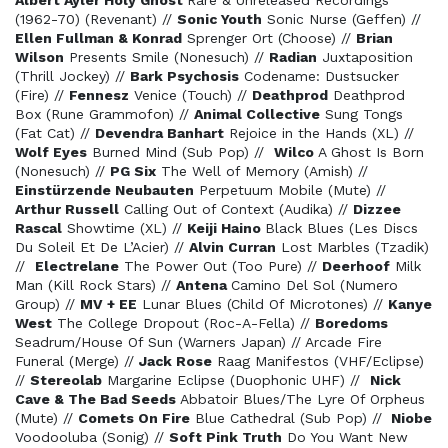
Albert Ayler Holy Ghost
Rare & Unreleased Recordings
(1962-70) (Revenant) //
Sonic Youth
Sonic Nurse (Geffen) //
Ellen Fullman & Konrad
Sprenger Ort (Choose) //
Brian
Wilson
Presents Smile (Nonesuch) //
Radian
Juxtaposition
(Thrill Jockey) //
Bark Psychosis
Codename: Dustsucker
(Fire) //
Fennesz
Venice (Touch) //
Deathprod
Deathprod
Box (Rune Grammofon) //
Animal Collective
Sung Tongs
(Fat Cat) //
Devendra Banhart
Rejoice in the Hands (XL) //
Wolf Eyes
Burned Mind (Sub Pop) //
Wilco
A Ghost Is Born
(Nonesuch) //
PG Six
The Well of Memory (Amish) //
Einstürzende Neubauten
Perpetuum Mobile (Mute) //
Arthur Russell
Calling Out of Context (Audika) //
Dizzee
Rascal
Showtime (XL) //
Keiji Haino
Black Blues (Les Discs
Du Soleil Et De L’Acier) //
Alvin Curran
Lost Marbles (Tzadik)
//
Electrelane
The Power Out (Too Pure) //
Deerhoof
Milk
Man (Kill Rock Stars) //
Antena
Camino Del Sol (Numero
Group) //
MV + EE
Lunar Blues (Child Of Microtones) //
Kanye
West
The College Dropout (Roc-A-Fella) //
Boredoms
Seadrum/House Of Sun (Warners Japan) // Arcade Fire
Funeral (Merge) //
Jack Rose
Raag Manifestos (VHF/Eclipse)
//
Stereolab
Margarine Eclipse (Duophonic UHF) //
Nick
Cave & The Bad Seeds
Abbatoir Blues/The Lyre Of Orpheus
(Mute) //
Comets On Fire
Blue Cathedral (Sub Pop) //
Niobe
Voodooluba (Sonig) //
Soft Pink Truth
Do You Want New