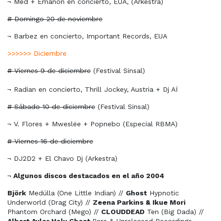
¬ Med + Emanon en concierto, EUA, (Arkestra)
# Domingo 20 de noviembre
¬ Barbez en concierto, Important Records, EUA
>>>>>> Diciembre
# Viernes 9 de diciembre
(Festival Sinsal)
¬ Radian en concierto, Thrill Jockey, Austria + Dj AÏ
# Sábado 10 de diciembre
(Festival Sinsal)
¬ V. Flores + Mweslëe + Popnebo (Especial RBMA)
# Viernes 16 de diciembre
¬ DJ2D2 + El Chavo Dj (Arkestra)
¬
Algunos discos destacados en el año 2004
Björk
Medúlla (One Little Indian) //
Ghost
Hypnotic
Underworld (Drag City) //
Zeena Parkins & Ikue Mori
Phantom Orchard (Mego) //
CLOUDDEAD
Ten (Big Dada) //