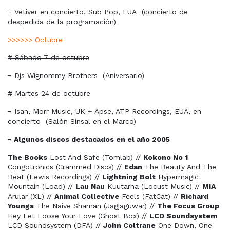
¬ Vetiver en concierto, Sub Pop, EUA
(concierto de
despedida de la programación)
>>>>>> Octubre
# Sábado 7 de octubre
¬ Djs Wignommy Brothers
(Aniversario)
# Martes 24 de octubre
¬ Isan, Morr Music, UK + Apse, ATP Recordings, EUA, en
concierto
(Salón Sinsal en el Marco)
¬
Algunos discos destacados en el año 2005
The Books
Lost And Safe (Tomlab) //
Kokono No 1
Congotronics (Crammed Discs) //
Edan
The Beauty And The
Beat (Lewis Recordings) //
Lightning Bolt
Hypermagic
Mountain (Load) //
Lau Nau
Kuutarha (Locust Music) //
MIA
Arular (XL) //
Animal Collective
Feels (FatCat) //
Richard
Youngs
The Naive Shaman (Jagjaguwar) //
The Focus Group
Hey Let Loose Your Love (Ghost Box) //
LCD Soundsystem
LCD Soundsystem (DFA) //
John Coltrane
One Down, One