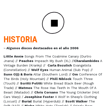
HISTORIA
¬
Algunos discos destacados en el año 2006
Little Annie
Songs From The Coalmine Canary (Durtro
Jnana) //
Peaches
Impeach My Bush (XL) //
Charalambides
A
Vintage Burden (Kranky) //
Carla Bozulich
Evangelista
(Constellation) //
Wolf Eyes
Human Animal (Sub Pop) //
Sunn O))) & Boris
Altar (Southern Lord) //
Om
Conference Of
The Birds (Holy Mountain) //
Phill Niblock
Touch Three
(Touch) //
Scritti Politti
White Bread Black Beer (Rough
Trade) //
Matmos
The Rose Has Teeth In The Mouth Of A
Beast (Matador) //
Chris Corsano
The Young Cricketer (Hot
Cars Warp) /
Josephine Foster
A Wolf In Sheep’s Clothing
(Locust) //
Burial
Burial (Hyperdub) //
Scott Walker
The
Drift (4AD) //
Niobe
White Hats (Tomlab) // Grizzly Bear