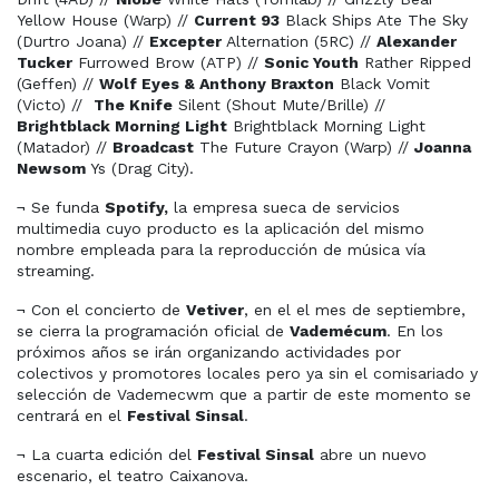
Yellow House (Warp) //
Current 93
Black Ships Ate The Sky
(Durtro Joana) //
Excepter
Alternation (5RC) //
Alexander
Tucker
Furrowed Brow (ATP) //
Sonic Youth
Rather Ripped
(Geffen) //
Wolf Eyes & Anthony Braxton
Black Vomit
(Victo) //
The Knife
Silent (Shout Mute/Brille) //
Brightblack Morning Light
Brightblack Morning Light
(Matador) //
Broadcast
The Future Crayon (Warp) //
Joanna
Newsom
Ys (Drag City).
¬ Se funda
Spotify,
la empresa sueca de servicios
multimedia cuyo producto es la aplicación del mismo
nombre empleada para la reproducción de música vía
streaming.
¬ Con el concierto de
Vetiver
, en el el mes de septiembre,
se cierra la programación oficial de
Vademécum
. En los
próximos años se irán organizando actividades por
colectivos y promotores locales pero ya sin el comisariado y
selección de Vademecwm que a partir de este momento se
centrará en el
Festival Sinsal
.
¬ La cuarta edición del
Festival Sinsal
abre un nuevo
escenario, el teatro Caixanova.