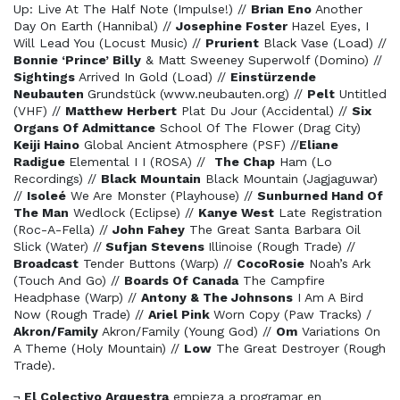
Up: Live At The Half Note (Impulse!) //
Brian Eno
Another
Day On Earth (Hannibal) //
Josephine Foster
Hazel Eyes, I
Will Lead You (Locust Music) //
Prurient
Black Vase (Load) //
Bonnie ‘Prince’ Billy
& Matt Sweeney Superwolf (Domino) //
Sightings
Arrived In Gold (Load) //
Einstürzende
Neubauten
Grundstück (www.neubauten.org) //
Pelt
Untitled
(VHF) //
Matthew Herbert
Plat Du Jour (Accidental) //
Six
Organs Of Admittance
School Of The Flower (Drag City)
Keiji Haino
Global Ancient Atmosphere (PSF) //
Eliane
Radigue
Elemental I I (ROSA) //
The Chap
Ham (Lo
Recordings) //
Black Mountain
Black Mountain (Jagjaguwar)
//
Isoleé
We Are Monster (Playhouse) //
Sunburned Hand Of
The Man
Wedlock (Eclipse) //
Kanye West
Late Registration
(Roc-A-Fella) //
John Fahey
The Great Santa Barbara Oil
Slick (Water) //
Sufjan Stevens
Illinoise (Rough Trade) //
Broadcast
Tender Buttons (Warp) //
CocoRosie
Noah’s Ark
(Touch And Go) //
Boards Of Canada
The Campfire
Headphase (Warp) //
Antony & The Johnsons
I Am A Bird
Now (Rough Trade) //
Ariel Pink
Worn Copy (Paw Tracks) /
Akron/Family
Akron/Family (Young God) //
Om
Variations On
A Theme (Holy Mountain) //
Low
The Great Destroyer (Rough
Trade).
¬
El Colectivo Arquestra
empieza a programar en