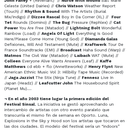
John Fahey
+ (Revenant)
//
Nurse With Wound
Salt Marie
Celeste (United Dairies) //
Chris Watson
Weather Report
(Touch) //
Rhythm & Sound
With The Artists (Burial
Mix/Indigo) //
Dizzee Rascal
Boy In Da Corner (XL) //
Four
Tet
Rounds (Domino) //
The Bug
Pressure (Rephlex) //
Cat
Power
You Are Free (Matador) //
Lightning Bolt
Wonderful
Rainbow (Load) //
Angels Of Light
Everything Is Good
Here/Please Come Home (Young God) //
Diamanda Galas
Defixiones, Will And Testament (Mute) //
Kraftwerk
Tour De
France Soundtracks (EMI) //
Broadcast
Haha Sound (Warp) //
Matmos
The Civil War (Matador) //
Laibach
WAT (Mute) //
Colleen
Everyone Alive Wants Answers (Leaf) //
Kaffe
Matthews
cd ebb + flo (Annetteworks) //
Henry Flynt
New
American Ethnic Music Vol 3: Hillbilly Tape Music (Recorded)
//
Jaga Jazzist
The Stix (Ninja Tune) //
Fennesz
Live In
Japan (Headz) //
Leafcutter John
The Housebound Spirit
(Planet Mu)….
¬ En el año 2003 tiene lugar la primera edición del
Festival Sinsal.
La
iniciativa se gestó aprovechando un
intercambio de artistas con otro evento paralelo que
transcurría el mismo fin de semana en Oporto. Luna,
Explosions in the Sky y Hood son los artistas que tocaron en
las dos ciudades. El modelo del festival sería un “indoors”