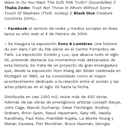
Wave Or Do You Want The Soft Pink Truth? (Soundslike) //
Thalia Zede
k Trust Not Those In Whom Without Some
Touch Of Madness (Thrill Jockey) //
Black Dice
Creature
Comforts (DFA)…
¬
Facebook
el servicio de redes y medios sociales en línea
lanza su sitio web el 4 de febrero de 2004.
¬
Se inaugura la exposición
Sons & Lumières
. Une histoire
du son dans l’art du XXe siècle en el Centre Pompidou de
París. La exposición Sonido y Luz, que abarca todo el siglo
XX, pretende destacar los momentos más destacados de
esta historia. Se trata de un proyecto de gran envergadura
que, desde la exposición Vom Klang der Bilder celebrada en
Stuttgart en 1985, se ha consolidado como el mayor
acontecimiento dedicado a la relación entre el sonido y las
artes plásticas en el siglo XX hasta la fecha.
Distribuida en casi 2.100 m2, reúne más de 400 obras.
Además de las obras de prestigiosos artistas (Joseph Beuys,
John Cage, Marcel Duchamp, Oskar Fischinger, Rodney
Graham, Brion Gysin, Raoul Hausmann, Gary Hill, Vassily
Kandinsky, Paul Klee, František Kupka, La Monte Young y
Marian Zazeela, Piet Mondrian, Bruce Nauman, Georgia