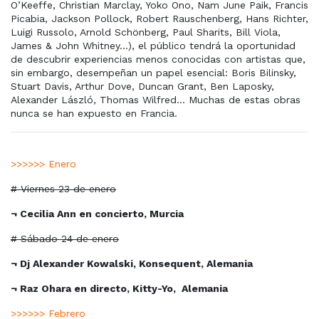
O’Keeffe, Christian Marclay, Yoko Ono, Nam June Paik, Francis
Picabia, Jackson Pollock, Robert Rauschenberg, Hans Richter,
Luigi Russolo, Arnold Schönberg, Paul Sharits, Bill Viola,
James & John Whitney…), el público tendrá la oportunidad
de descubrir experiencias menos conocidas con artistas que,
sin embargo, desempeñan un papel esencial: Boris Bilinsky,
Stuart Davis, Arthur Dove, Duncan Grant, Ben Laposky,
Alexander László, Thomas Wilfred… Muchas de estas obras
nunca se han expuesto en Francia.
>>>>>> Enero
# Viernes 23 de enero
¬ Cecilia Ann en concierto, Murcia
# Sábado 24 de enero
¬ Dj Alexander Kowalski, Konsequent, Alemania
¬ Raz Ohara en directo, Kitty-Yo,
Alemania
>>>>>> Febrero