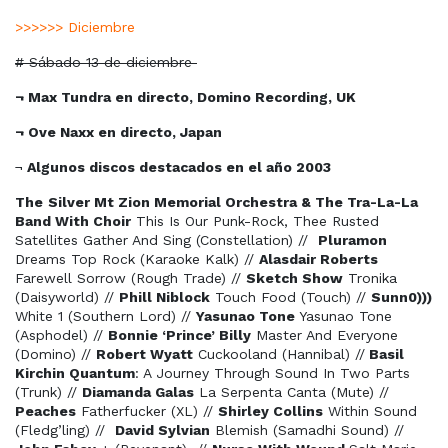
>>>>>> Diciembre
# Sábado 13 de diciembre
¬ Max Tundra en directo, Domino Recording, UK
¬ Ove Naxx en directo, Japan
¬
Algunos discos destacados en el año 2003
The
Silver Mt Zion Memorial Orchestra & The Tra-La-La
Band With Choir
This Is Our Punk-Rock, Thee Rusted
Satellites Gather And Sing (Constellation) //
Pluramon
Dreams Top Rock (Karaoke Kalk) //
Alasdair Roberts
Farewell Sorrow (Rough Trade) //
Sketch Show
Tronika
(Daisyworld) //
Phill Niblock
Touch Food (Touch) //
Sunn0)))
White 1 (Southern Lord) //
Yasunao Tone
Yasunao Tone
(Asphodel) //
Bonnie ‘Prince’ Billy
Master And Everyone
(Domino) //
Robert Wyatt
Cuckooland (Hannibal) //
Basil
Kirchin Quantum
: A Journey Through Sound In Two Parts
(Trunk) //
Diamanda Galas
La Serpenta Canta (Mute) //
Peaches
Fatherfucker (XL) //
Shirley Collins
Within Sound
(Fledg’ling) //
David Sylvian
Blemish (Samadhi Sound) //