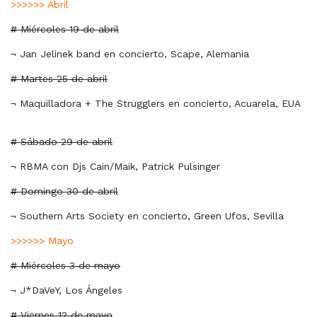
>>>>>>
Abril
# Miércoles 19 de abril
¬ Jan Jelinek band en concierto, Scape, Alemania
# Martes 25 de abril
¬ Maquilladora + The Strugglers en concierto, Acuarela, EUA
# Sábado 29 de abril
¬ RBMA con Djs Cain/Maik, Patrick Pulsinger
# Domingo 30 de abril
¬ Southern Arts Society en concierto, Green Ufos, Sevilla
>>>>>> Mayo
# Miércoles 3 de mayo
¬ J*DaVeY, Los Ángeles
# Viernes 12 de mayo